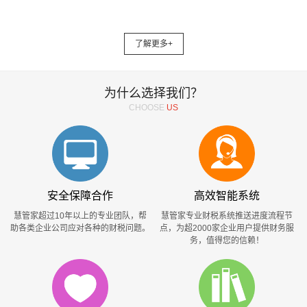
了解更多+
为什么选择我们？
CHOOSE
US
安全保障合作
高效智能系统
慧管家超过10年以上的专业团队，帮
慧管家专业财税系统推送进度流程节
助各类企业公司应对各种的财税问题。
点，为超2000家企业用户提供财务服
务，值得您的信赖！