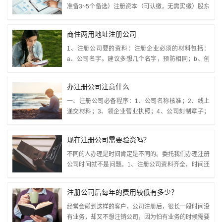
准备3~5个备选）注册资本（可认缴，无需实缴）股东
及出资比例法定代表人监事（不能是法人本人）经营范
围注册地址（需能提供产权或租赁证明）2. 注册地址
商住两用地址注册公司
自有房产：提供房产证或购房合同租赁房产：签...
1、注册公司要的资料：注册企业必须的材料包括：
a、公司名字。建议多想几个名字，预防相同；b、创
业者的身份证件；c、企业经营范围；d、公司注册
地。各位伙伴只要准备好以上资料，就可以找我们公司
办注册公司注意什么
帮您快速注册企业了。2、注册公司步骤：注册企业程
序包...
一、注册公司必备程序：1、公司名称核准；2、线上
递交材料；3、领企业营业执照；4、公司刻制章子；
5、银行开基本户；6、税务机构备案；7、领取发某
票；8、着手招揽生意。二、注册企业需要资料：1、
现在注册公司需要验资吗？
企业名字；2、投资人身份证件；3、公司经营范围；...
不同的人办理是时间肯定是不同的。委托我们办理注册
公司时间就不是问题。1、注册公司资料齐全，时间还
是很快的，我们公司为您注册的话，从提供资料到办理
好营业执照一般2—4个工作日。2、注册公司的时候营
注册公司后每年的费用较低有多少？
业执照会先办好，一般时间2-4个工作日左右。3...
经常会碰到这样的客户，公司注册后，很长一段时间没
有业务，却又不想注销公司，因为怕有业务的时候需要