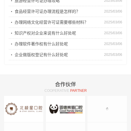
旅游经营许可证办理攻略
2025/03/06
食品经营许可证办理流程是怎样的？
2025/03/06
办理网络文化经营许可证需要哪些材料？
2025/03/06
知识产权对企业来说有什么好处呢
2025/03/06
办理软件著作权有什么好处呢
2025/03/06
企业做版权登记有什么好处呢
2025/03/06
合作伙伴
COOPERATIVE
PARTNER