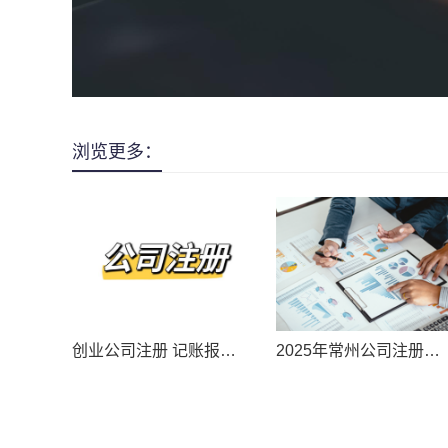
浏览更多：
创业公司注册 记账报税 全国代办
2025年常州公司注册流程（可代办）