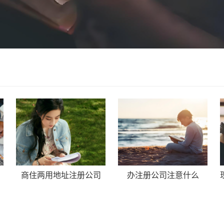
商住两用地址注册公司
办注册公司注意什么