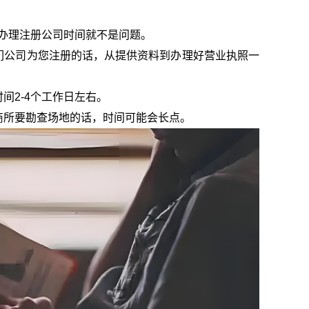
办理注册公司时间就不是问题。
们公司为您注册的话，从提供资料到办理好营业执照一
间2-4个工作日左右。
商所要勘查场地的话，时间可能会长点。