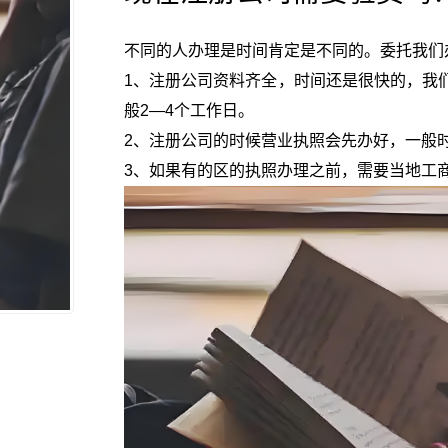
不同的人办理是时间肯定是不同的。委托我们
1、注册公司资料齐全，时间还是很快的，我
般2—4个工作日。
2、注册公司的时候营业执照会先办好，一般时
3、如果有的区的执照办理之前，需要当地工