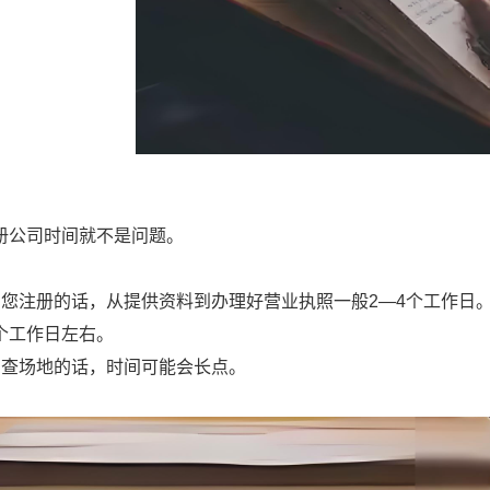
册公司时间就不是问题。
您注册的话，从提供资料到办理好营业执照一般2—4个工作日
个工作日左右。
勘查场地的话，时间可能会长点。