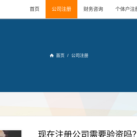
首页
公司注册
财务咨询
个体户注
首页
/
公司注册
现在注册公司需要验资吗